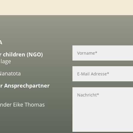
A
r children (NGO)
llage
Nanatota
r Ansprechpartner
zender Eike Thomas