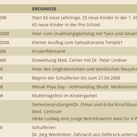
EREIGNISSE
2008
Start 65 neue Lehrlinge, 25 neue Kinder in der 1. K
65 neue Kinder in der Pre-School
 2008
Feier zum Unabhängigkeitstag mit Tanz und Gesa
r2008
Kleiner Ausflug zum Samudrarama Temple1
008
Kinderflohmarkt
008
Einweihung Med. Center mit Dr. Peter Lindner
08
Feier des singhalesischen und tamilischen Neujah
08
Beginn der Schulferien bis zum 27.04.2008
08
Wesak Poya Day – Vollmondtag (Budd. Meditations
08
Muttertagsfest im Kindergarten
SemesterprüfungenDr. Elmar und Erika Kirschbau
Med. Centrum
Heike Ludwig eine junge Betriebswirtin kam für 6
08
Schulferien
Dr. Jörg Wemhöner, Zahnarzt aus Delbrück untersu