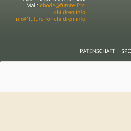
Mail:
ebode@future-for-
children.info
info@future-for-children.info
PATENSCHAFT
SP
Sie sehen gerade einen Platzhalterinhalt von
OpenStreetMap
Schaltfläche unten. Bitte beachten Sie, dass d
Mehr Inf