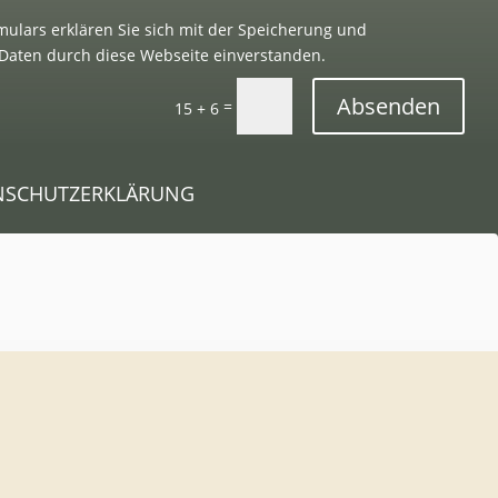
ulars erklären Sie sich mit der Speicherung und
Daten durch diese Webseite einverstanden.
Absenden
=
15 + 6
NSCHUTZERKLÄRUNG
Inhalt entsperren
Erforderlichen Service akzeptieren und Inhalte
entsperren