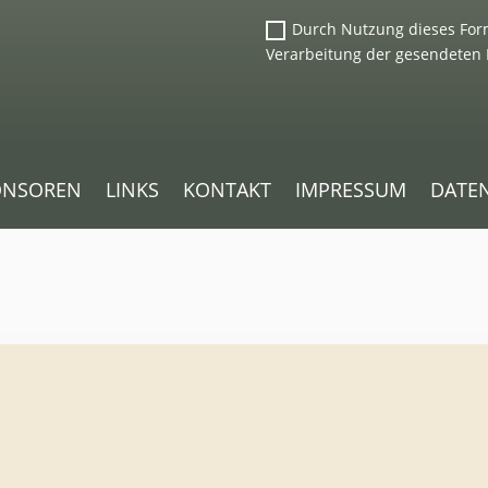
Durch Nutzung dieses Form
Verarbeitung der gesendeten 
ONSOREN
LINKS
KONTAKT
IMPRESSUM
DATE
. Um auf den eigentlichen Inhalt zuzugreifen, klicken Sie auf die
abei Daten an Drittanbieter weitergegeben werden.
ormationen