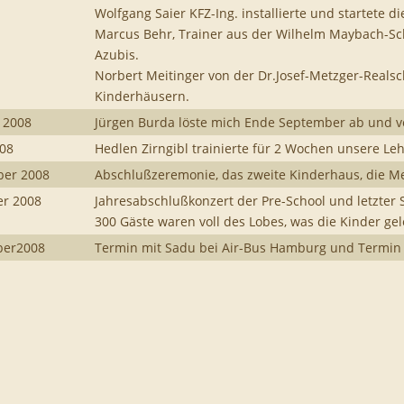
Wolfgang Saier KFZ-Ing. installierte und startete 
Marcus Behr, Trainer aus der Wilhelm Maybach-Sch
Azubis.
Norbert Meitinger von der Dr.Josef-Metzger-Realsc
Kinderhäusern.
 2008
Jürgen Burda löste mich Ende September ab und ve
008
Hedlen Zirngibl trainierte für 2 Wochen unsere Le
ber 2008
Abschlußzeremonie, das zweite Kinderhaus, die M
er 2008
Jahresabschlußkonzert der Pre-School und letzter 
300 Gäste waren voll des Lobes, was die Kinder ge
ber2008
Termin mit Sadu bei Air-Bus Hamburg und Termin 