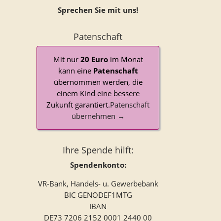
Sprechen Sie mit uns!
Patenschaft
Mit nur
20 Euro
im Monat
kann eine
Patenschaft
übernommen werden, die
einem Kind eine bessere
Zukunft garantiert.
Patenschaft
übernehmen →
Ihre Spende hilft:
Spendenkonto:
VR-Bank, Handels- u. Gewerbebank
BIC GENODEF1MTG
IBAN
DE73 7206 2152 0001 2440 00