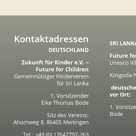
Kontaktadressen
SRI LANK
DEUTSCHLAND
Future fo
Zukunft für Kinder e.V. –
Unesco Vi
Future for Children
Kosgoda-
Gemeinnütziger Förderverein
für Sri Lanka
deutsche
vor Ort:
1. Vorsitzender
Eike Thomas Bode
1. Vorsit
Bode
Sitz des Vereins:
Ahornweg 8, 86405 Meitingen
Tel.: +49 (0) 17647797-263