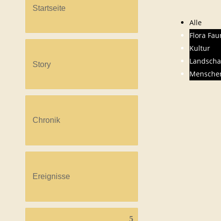
Startseite
Alle
Flora Fa
Kultur
Landscha
Story
Mensche
Chronik
Ereignisse