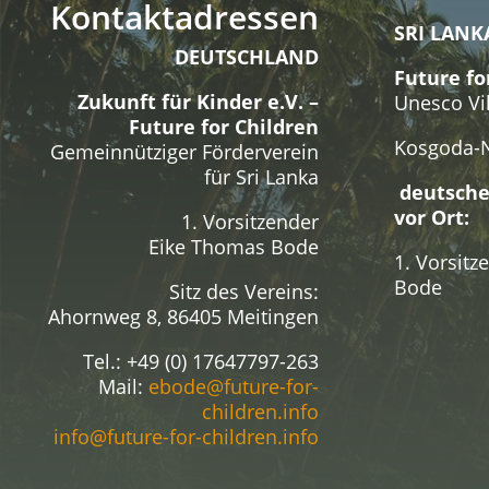
Kontaktadressen
SRI LANK
DEUTSCHLAND
Future fo
Zukunft für Kinder e.V. –
Unesco Vi
Future for Children
Kosgoda-
Gemeinnütziger Förderverein
für Sri Lanka
deutsche
vor Ort:
1. Vorsitzender
Eike Thomas Bode
1. Vorsit
Bode
Sitz des Vereins:
Ahornweg 8, 86405 Meitingen
Tel.: +49 (0) 17647797-263
Mail:
ebode@future-for-
children.info
info@future-for-children.info