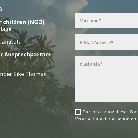
A
r children (NGO)
llage
Nanatota
r Ansprechpartner
zender Eike Thomas
Durch Nutzung dieses Form
Verarbeitung der gesendeten 