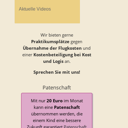
Aktuelle Videos
Wir bieten gerne
Praktikumsplätze
gegen
Übernahme der Flugkosten
und
einer
Kostenbeteiligung bei Kost
und Logis
an.
Sprechen Sie mit uns!
Patenschaft
Mit nur
20 Euro
im Monat
kann eine
Patenschaft
übernommen werden, die
einem Kind eine bessere
Zukunft garantiert.
Patenschaft