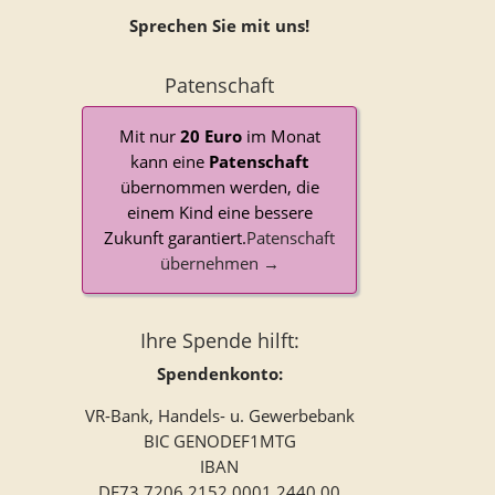
Sprechen Sie mit uns!
Patenschaft
Mit nur
20 Euro
im Monat
kann eine
Patenschaft
übernommen werden, die
einem Kind eine bessere
Zukunft garantiert.
Patenschaft
übernehmen →
Ihre Spende hilft:
Spendenkonto:
VR-Bank, Handels- u. Gewerbebank
BIC GENODEF1MTG
IBAN
DE73 7206 2152 0001 2440 00