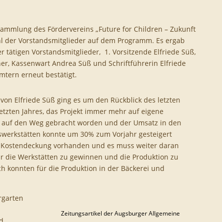
“
sammlung des Fördervereins „Future for Children – Zukunft
ahl der Vorstandsmitglieder auf dem Programm. Es ergab
 tätigen Vorstandsmitglieder, 1. Vorsitzende Elfriede Süß,
ner, Kassenwart Andrea Süß und Schriftführerin Elfriede
tern erneut bestätigt.
n Elfriede Süß ging es um den Rückblick des letzten
 letzten Jahres, das Projekt immer mehr auf eigene
ist auf den Weg gebracht worden und der Umsatz in den
swerkstätten konnte um 30% zum Vorjahr gesteigert
ne Kostendeckung vorhanden und es muss weiter daran
r die Werkstätten zu gewinnen und die Produktion zu
ch konnten für die Produktion in der Bäckerei und
rgarten
Zeitungsartikel der Augsburger Allgemeine
d.