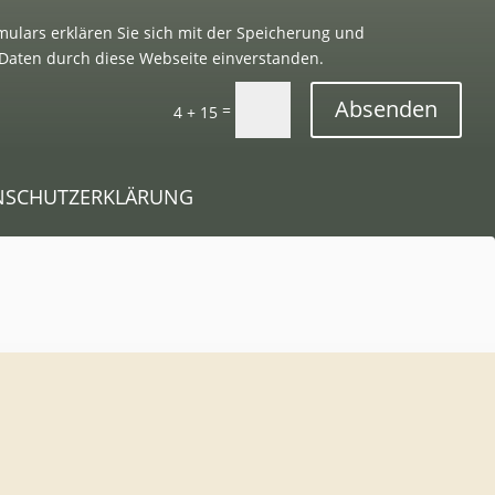
ulars erklären Sie sich mit der Speicherung und
Daten durch diese Webseite einverstanden.
Absenden
=
4 + 15
NSCHUTZERKLÄRUNG
Inhalt entsperren
Erforderlichen Service akzeptieren und Inhalte
entsperren