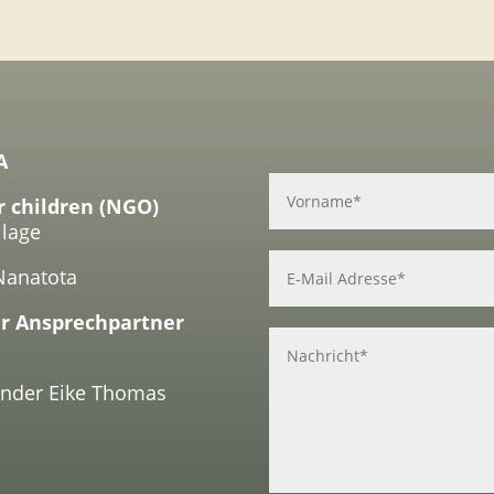
A
r children (NGO)
llage
Nanatota
r Ansprechpartner
zender Eike Thomas