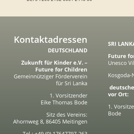
Kontaktadressen
SRI LANK
DEUTSCHLAND
Future fo
Zukunft für Kinder e.V. –
Unesco Vi
Future for Children
Kosgoda-
Gemeinnütziger Förderverein
für Sri Lanka
deutsche
vor Ort:
1. Vorsitzender
Eike Thomas Bode
1. Vorsit
Bode
Sitz des Vereins:
Ahornweg 8, 86405 Meitingen
Tel.: +49 (0) 17647797-263