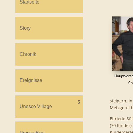
Startseite
Story
Chronik
Hauptversa
Ereignisse
Ch
steigern. I
Unesco Village
Metzgerei 
Elfriede Sü
(70 Kinder)
Kindergarte
Pressartikel