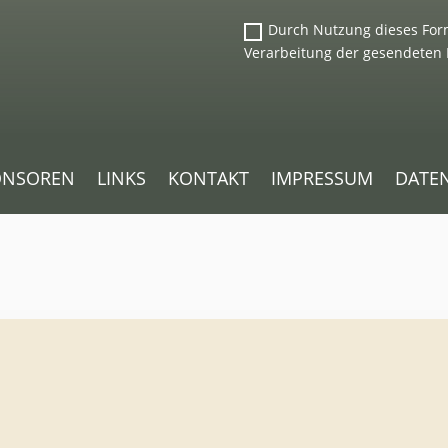
Durch Nutzung dieses Form
Verarbeitung der gesendeten 
Alternative:
ONSOREN
LINKS
KONTAKT
IMPRESSUM
DATE
. Um auf den eigentlichen Inhalt zuzugreifen, klicken Sie auf die
abei Daten an Drittanbieter weitergegeben werden.
ormationen