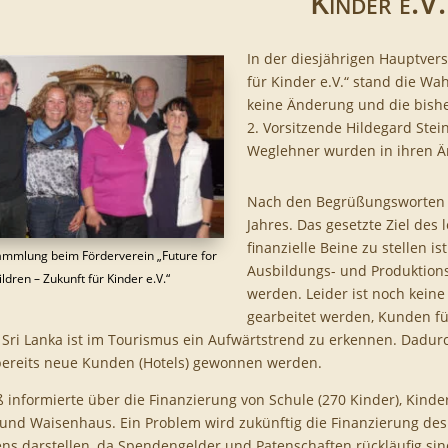
Kinder e.V.
In der diesjährigen Hauptver
für Kinder e.V.“ stand die W
keine Änderung und die bisher
2. Vorsitzende Hildegard Stei
Weglehner wurden in ihren Äm
Nach den Begrüßungsworten vo
Jahres. Das gesetzte Ziel des
finanzielle Beine zu stellen 
mmlung beim Förderverein „Future for
Ausbildungs- und Produktion
ildren – Zukunft für Kinder e.V.“
werden. Leider ist noch kei
gearbeitet werden, Kunden fü
n Sri Lanka ist im Tourismus ein Aufwärtstrend zu erkennen. Dadur
bereits neue Kunden (Hotels) gewonnen werden.
ß informierte über die Finanzierung von Schule (270 Kinder), Kinde
 und Waisenhaus. Ein Problem wird zukünftig die Finanzierung des
ns darstellen, da Spendengelder und Patenschaften rückläufig sin