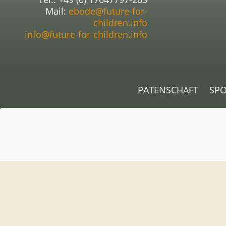
Mail:
ebode@future-for-
children.info
info@future-for-children.info
PATENSCHAFT
SP
Sie sehen gerade einen Platzhalterinhalt von
OpenStreetMap
Schaltfläche unten. Bitte beachten Sie, dass d
Mehr Inf